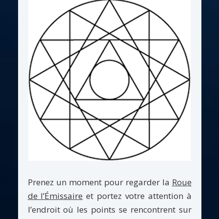
Prenez un moment pour regarder la
Roue
de l’Émissaire
et portez votre attention à
l’endroit où les points se rencontrent sur