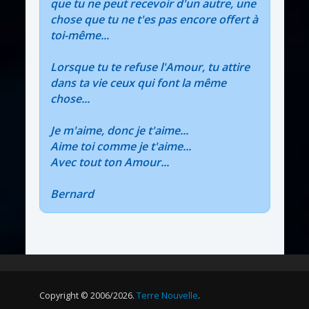
que tu ne peut recevoir d'un autre, une
chose que tu ne t'es pas encore offert à
toi-même...
Lorsque tu te refuse l'Amour, tu attire
dans ta vie ceux qui font la même
chose...
Je m'aime, donc je t'aime...
Aime toi comme je t'aime...
Avec tout ton Amour...
Bernard
Copyright © 2006/2026.
Terre Nouvelle
.