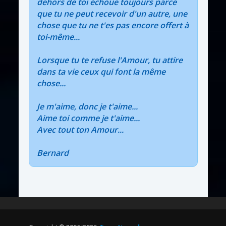
dehors de toi échoue toujours parce
que tu ne peut recevoir d'un autre, une
chose que tu ne t'es pas encore offert à
toi-même...
Lorsque tu te refuse l'Amour, tu attire
dans ta vie ceux qui font la même
chose...
Je m'aime, donc je t'aime...
Aime toi comme je t'aime...
Avec tout ton Amour...
Bernard