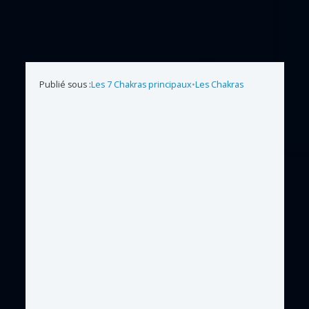
Publié sous :
Les 7 Chakras principaux
•
Les Chakras