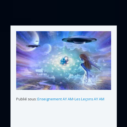
Publié sous :
Enseignement AY AM
•
Les Leçons AY AM