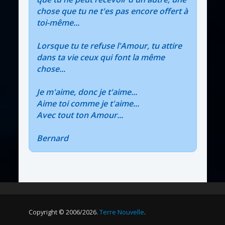
chose que tu ne t'es pas encore offert à
toi-même...
Lorsque tu te refuse l'Amour, tu attire
dans ta vie ceux qui font la même
chose...
Je m'aime, donc je t'aime...
Aime toi comme je t'aime...
Avec tout ton Amour...
Bernard
Copyright © 2006/2026.
Terre Nouvelle
.