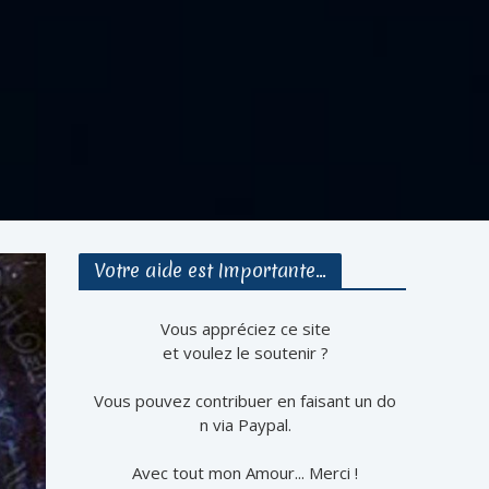
Votre aide est Importante…
Vous appréciez ce site
et voulez le soutenir ?
Vous pouvez contribuer en faisant un do
n via Paypal.
Avec tout mon Amour... Merci !