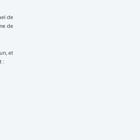
ael de
ine de
un, et
 :