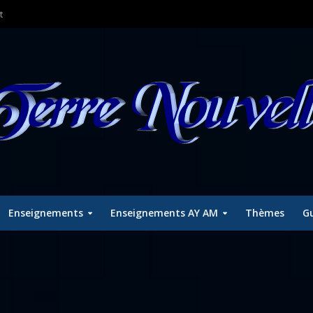
t
Enseignements
Enseignements AY AM
Thèmes
Gu