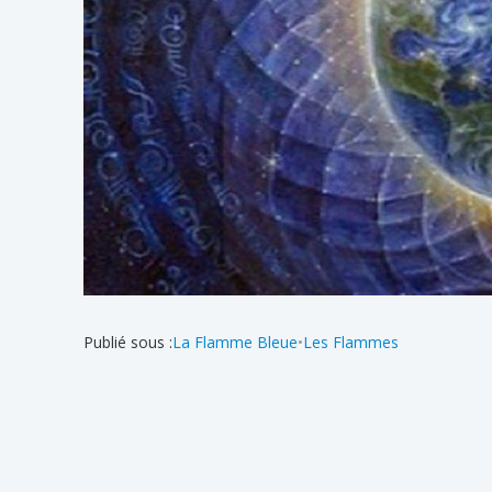
Publié sous :
La Flamme Bleue
•
Les Flammes