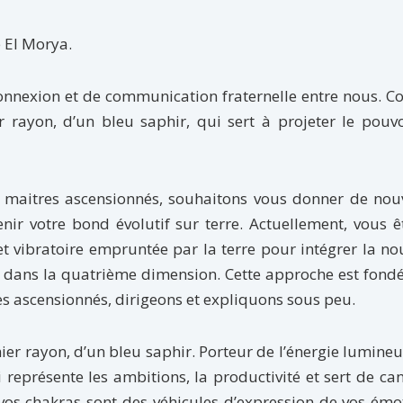
e El Morya.
onnexion et de communication fraternelle entre nous. 
r rayon, d’un bleu saphir, qui sert à projeter le pouvo
 maitres ascensionnés, souhaitons vous donner de nouv
tenir votre bond évolutif sur terre. Actuellement, vous ê
 vibratoire empruntée par la terre pour intégrer la no
t dans la quatrième dimension. Cette approche est fond
s ascensionnés, dirigeons et expliquons sous peu.
ier rayon, d’un bleu saphir. Porteur de l’énergie lumineu
 représente les ambitions, la productivité et sert de ca
s chakras sont des véhicules d’expression de vos émot