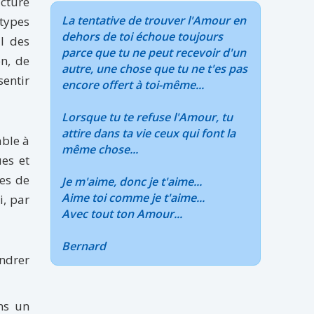
ucture
La tentative de trouver l'Amour en
 types
dehors de toi échoue toujours
l des
parce que tu ne peut recevoir d'un
on, de
autre, une chose que tu ne t'es pas
sentir
encore offert à toi-même...
Lorsque tu te refuse l'Amour, tu
attire dans ta vie ceux qui font la
able à
même chose...
es et
es de
Je m'aime, donc je t'aime...
Aime toi comme je t'aime...
i, par
Avec tout ton Amour...
Bernard
endrer
ins un