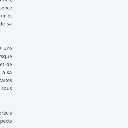
ésence
ion et
 de sa
z une
orsque
et de
s à sa
faites
e sous
précis
spects