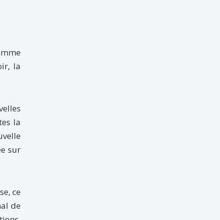
Comme
ir, la
elles
tes la
uvelle
ée sur
se, ce
nal de
ions,