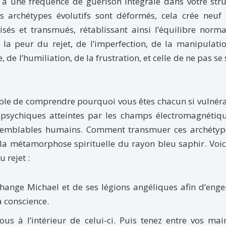
 à une fréquence de guérison intégrale dans votre str
os archétypes évolutifs sont déformés, cela crée neuf
s et transmués, rétablissant ainsi l’équilibre norma
 la peur du rejet, de l’imperfection, de la manipulati
, de l’humiliation, de la frustration, et celle de ne pas se 
ssible de comprendre pourquoi vous êtes chacun si vulnér
 psychiques atteintes par les champs électromagnétiqu
s semblables humains. Comment transmuer ces archétyp
la métamorphose spirituelle du rayon bleu saphir. Voic
 rejet :
change Michael et de ses légions angéliques afin d’eng
 conscience.
ous à l’intérieur de celui-ci. Puis tenez entre vos ma