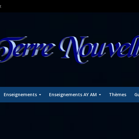
t
Enseignements
Enseignements AY AM
Thèmes
Gu