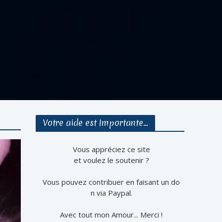
Votre aide est Importante…
Vous appréciez ce site
et voulez le soutenir ?
Vous pouvez contribuer en faisant un do
n via Paypal.
Avec tout mon Amour... Merci !