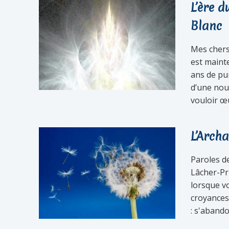
L’ère 
Blanc
Mes chers
est maint
ans de pur
d’une nou
vouloir œu
L’Arch
Paroles de
Lâcher-Pri
lorsque v
croyances 
: s'abando