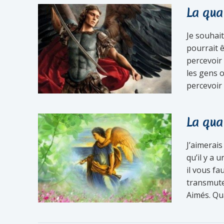
La qua
Je souhait
pourrait ê
percevoir
les gens o
percevoir 
La qua
J’aimerais
qu’il y a 
il vous fa
transmuter
Aimés. Qua