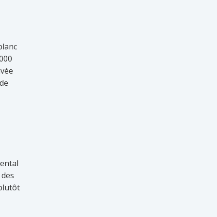
blanc
1000
ivée
 de
mental
 des
plutôt