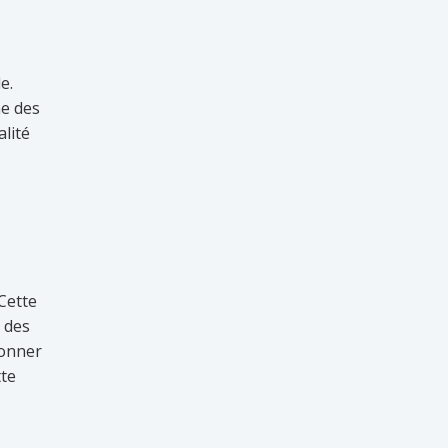
e.
ne des
alité
Cette
s des
donner
tte