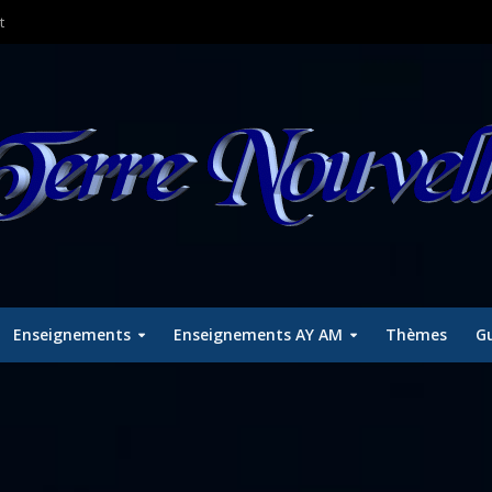
t
Enseignements
Enseignements AY AM
Thèmes
Gu