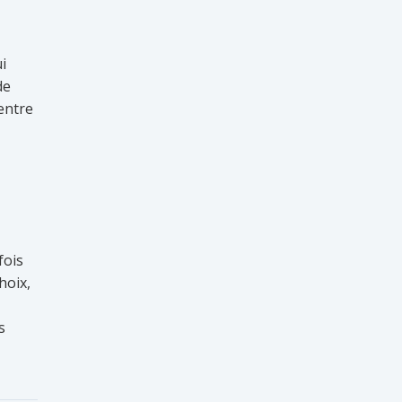
i
de
entre
fois
hoix,
s