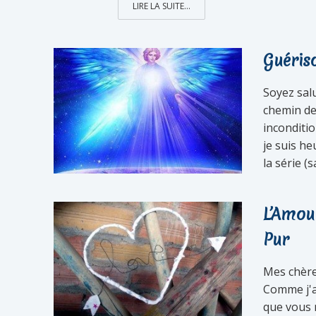
LIRE LA SUITE...
Guéris
Soyez sal
chemin de
inconditio
je suis h
la série (
L’Amour
Pur
Mes chère
Comme j'a
que vous 