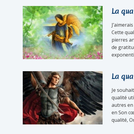
La qua
J’aimerais
Cette qual
pierres an
de gratitu
exponentie
La qua
Je souhai
qualité ut
autres en
en Son cœu
qualité, O