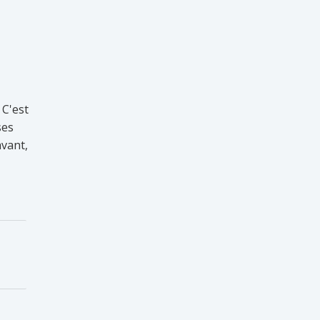
 C'est
ses
avant,