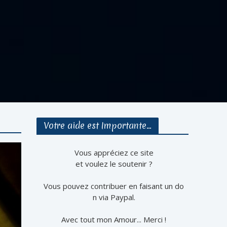
Votre aide est Importante…
Vous appréciez ce site
et voulez le soutenir ?
Vous pouvez contribuer en faisant un do
n via Paypal.
Avec tout mon Amour... Merci !