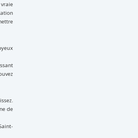
 vraie
ation
mettre
joyeux
essant
ouvez
issez.
gne de
Saint-