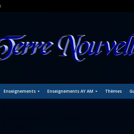
t
Enseignements
Enseignements AY AM
Thèmes
Gu