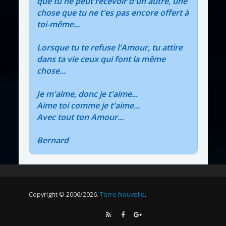
que tu ne peut recevoir d'un autre, une
chose que tu ne t'es pas encore offert à
toi-même...
Lorsque tu te refuse l'Amour, tu attire
dans ta vie ceux qui font la même
chose...
Je m'aime, donc je t'aime...
Aime toi comme je t'aime...
Avec tout ton Amour...
Bernard
Copyright © 2006/2026.
Terre Nouvelle
.